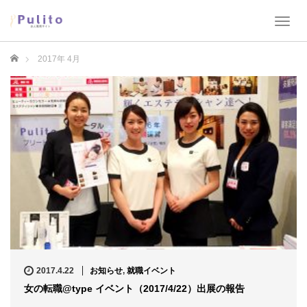
T
o
g
ホーム
2017年 4月
g
l
e
n
a
v
i
g
a
t
i
o
n
2017.4.22
お知らせ
,
就職イベント
女の転職@type イベント（2017/4/22）出展の報告