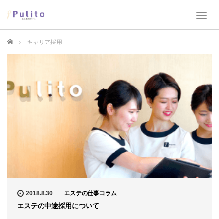
T
o
g
ホーム
キャリア採用
g
l
e
n
a
v
i
g
a
t
i
o
n
2018.8.30
エステの仕事コラム
エステの中途採用について